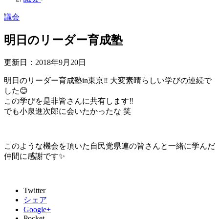
議会
明日のリーダー育成塾
更新日：
2018年9月20日
明日のリーダー育成塾in東京
‼️
大変素晴らしい学びの連続で
した
😊
この学びを是非皆さんに共有します
‼️
でも小泉進次郎に会いたかったな 笑
このような機会を頂いた自民党県連の皆さんと一緒に学んだ
仲間に感謝です
✨
Twitter
シェア
Google+
Pocket