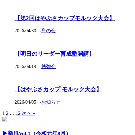
【第2回はやぶさカップモルック大会】
2026/04/30
-
隼の会
【明日のリーダー育成塾開講】
2026/04/19
-
勉強会
【はやぶさカップ モルック大会】
2026/04/05
-
お知らせ
1
2
…
12
次へ »
▶︎新風Vol.1（令和元年8月）