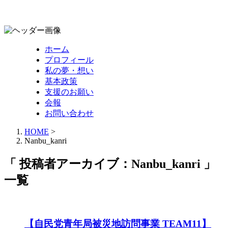
ホーム
プロフィール
私の夢・想い
基本政策
支援のお願い
会報
お問い合わせ
HOME
>
Nanbu_kanri
「 投稿者アーカイブ：Nanbu_kanri 」
一覧
【自民党青年局被災地訪問事業 TEAM11】