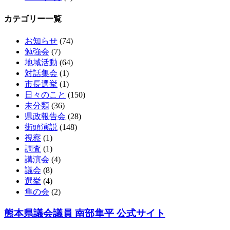
カテゴリー一覧
お知らせ
(74)
勉強会
(7)
地域活動
(64)
対話集会
(1)
市長選挙
(1)
日々のこと
(150)
未分類
(36)
県政報告会
(28)
街頭演説
(148)
視察
(1)
調査
(1)
講演会
(4)
議会
(8)
選挙
(4)
隼の会
(2)
熊本県議会議員 南部隼平 公式サイト