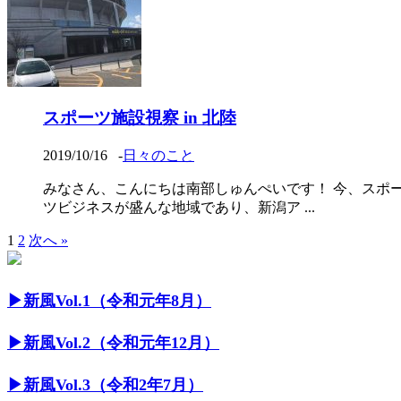
スポーツ施設視察 in 北陸
2019/10/16
-
日々のこと
みなさん、こんにちは南部しゅんぺいです！ 今、スポ
ツビジネスが盛んな地域であり、新潟ア ...
1
2
次へ »
▶︎新風Vol.1（令和元年8月）
▶︎新風Vol.2（令和元年12月）
▶︎新風Vol.3（令和2年7月）