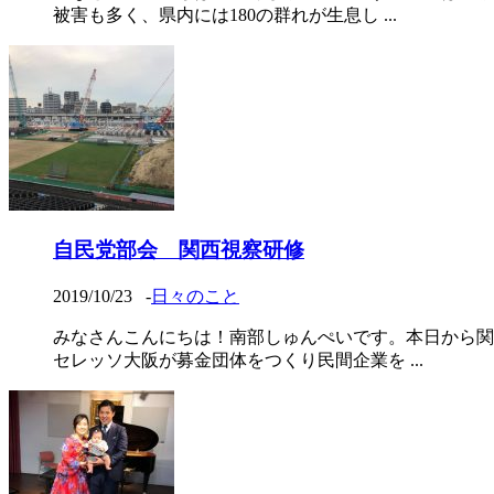
被害も多く、県内には180の群れが生息し ...
自民党部会 関西視察研修
2019/10/23
-
日々のこと
みなさんこんにちは！南部しゅんぺいです。本日から関
セレッソ大阪が募金団体をつくり民間企業を ...