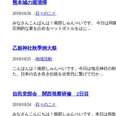
熊本城の堀清掃
2019/10/26
-
日々のこと
みなさんこんばんは！南部しゅんぺいです。 今日は同
圧倒的な量を占めるペットボトルをはじ ...
乙姫神社秋季例大祭
2019/10/25
-
地域活動
こんばんは！南部しゅんぺいです。今日は地元神社の秋
た。日本の古き良き伝統を次世代に繋げて行か ...
自民党部会 関西視察研修 2日目
2019/10/24
-
日々のこと
みなさんこんにちは！南部しゅんぺいです。本日は和歌