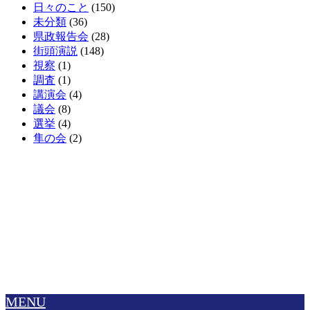
日々のこと
(150)
未分類
(36)
県政報告会
(28)
街頭演説
(148)
視察
(1)
調査
(1)
講演会
(4)
議会
(8)
選挙
(4)
隼の会
(2)
MENU