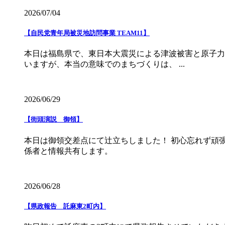
2026/07/04
【自民党青年局被災地訪問事業 TEAM11】
本日は福島県で、東日本大震災による津波被害と原子力
いますが、本当の意味でのまちづくりは、 ...
2026/06/29
【街頭演説 御領】
本日は御領交差点にて辻立ちしました！ 初心忘れず頑
係者と情報共有します。
2026/06/28
【県政報告 託麻東2町内】