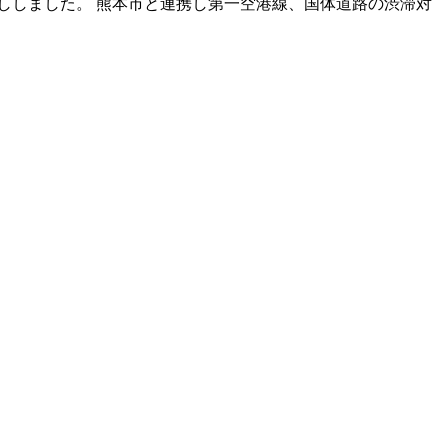
ししました。 熊本市と連携し第一空港線、国体道路の渋滞対