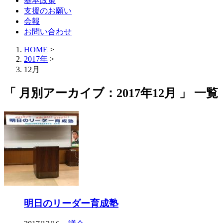
基本政策
支援のお願い
会報
お問い合わせ
HOME
>
2017年
>
12月
「 月別アーカイブ：2017年12月 」 一覧
明日のリーダー育成塾