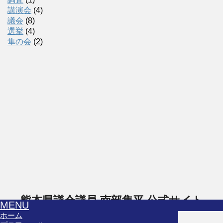
講演会
(4)
議会
(8)
選挙
(4)
隼の会
(2)
熊本県議会議員 南部隼平 公式サイト
MENU
ホーム
「一人一人が夢を実現できる」熊本を創る！熊本県議会議員の南部隼平の公