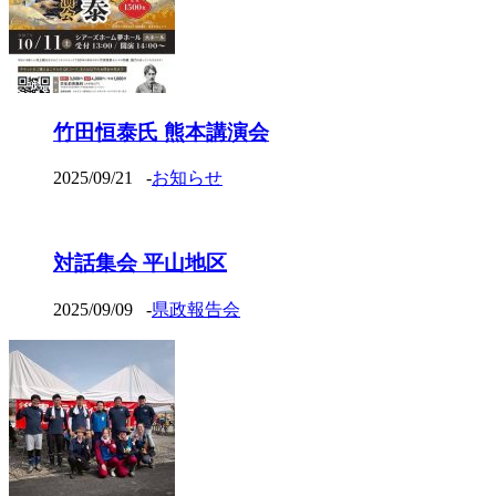
竹田恒泰氏 熊本講演会
2025/09/21
-
お知らせ
対話集会 平山地区
2025/09/09
-
県政報告会