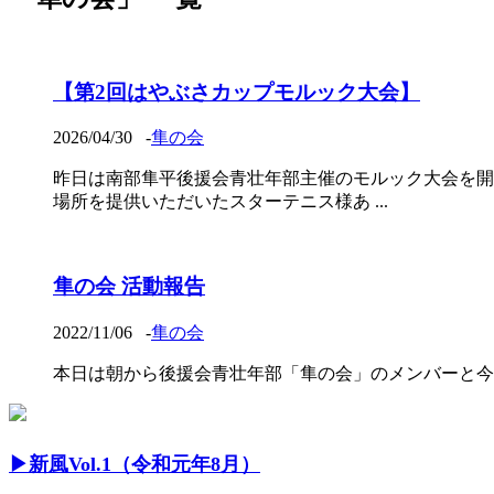
【第2回はやぶさカップモルック大会】
2026/04/30
-
隼の会
昨日は南部隼平後援会青壮年部主催のモルック大会を開
場所を提供いただいたスターテニス様あ ...
隼の会 活動報告
2022/11/06
-
隼の会
本日は朝から後援会青壮年部「隼の会」のメンバーと今
▶︎新風Vol.1（令和元年8月）